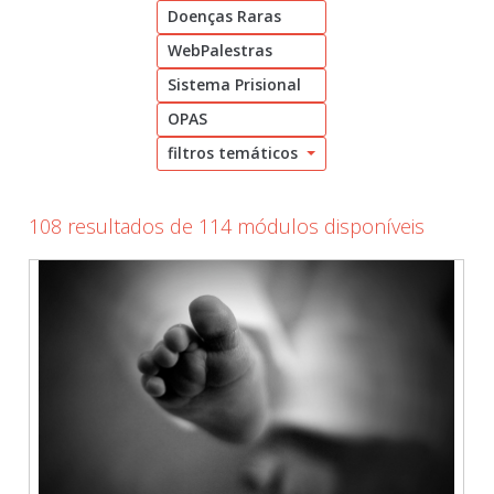
Doenças Raras
Cadastrar
WebPalestras
pt_br
Sistema Prisional
OPAS
filtros temáticos
108 resultados de 114 módulos disponíveis