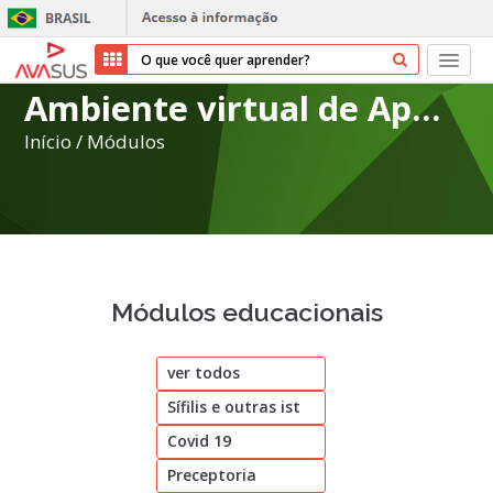
Ambiente virtual de Aprendizagem do SUS
Início
Início
/
Módulos
Cursos
Parceiros
Sobre nós
Módulos educacionais
Transparência
ver todos
Repositório
Sífilis e outras ist
Ajuda
Covid 19
Preceptoria
Entrar