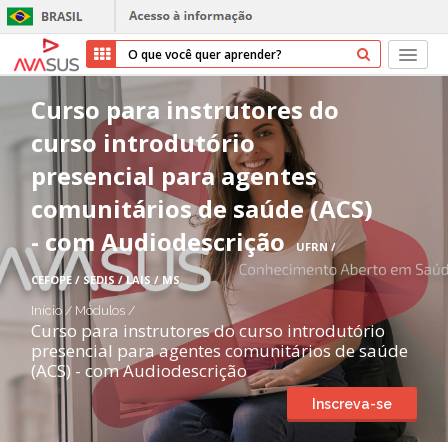
Início
Curso para instrutores do
curso introdutório
Cursos
presencial para agentes
Parceiros
comunitários de saúde (ACS)
- com Audiodescrição
Sobre nós
UFRN /
CEFOPE / SEDIS / LAIS / MS
Transparência
Início
/
Módulos
/
Curso para instrutores do curso introdutório
Repositório
presencial para agentes comunitários de saúde
(ACS) - com Audiodescrição
Ajuda
Inscreva-se
Entrar