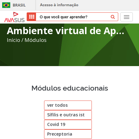
Ambiente virtual de Aprendizagem do SUS
Início
Início
/
Módulos
Cursos
Parceiros
Sobre nós
Módulos educacionais
Transparência
ver todos
Repositório
Sífilis e outras ist
Ajuda
Covid 19
Preceptoria
Entrar