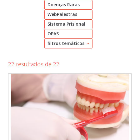
Doenças Raras
Cadastrar
WebPalestras
pt_br
Sistema Prisional
OPAS
filtros temáticos
22 resultados de 22