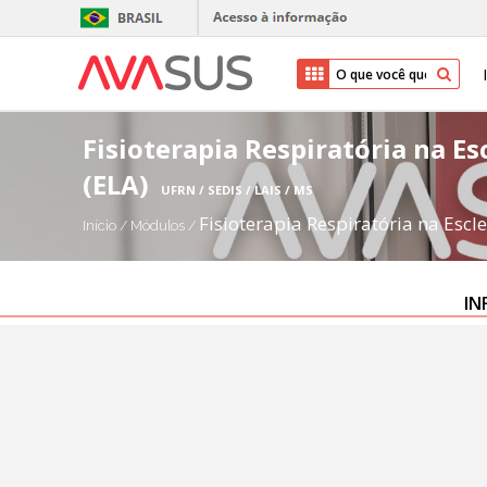
Fisioterapia Respiratória na Es
(ELA)
UFRN / SEDIS / LAIS / MS
Fisioterapia Respiratória na Escl
Início
/
Módulos
/
IN