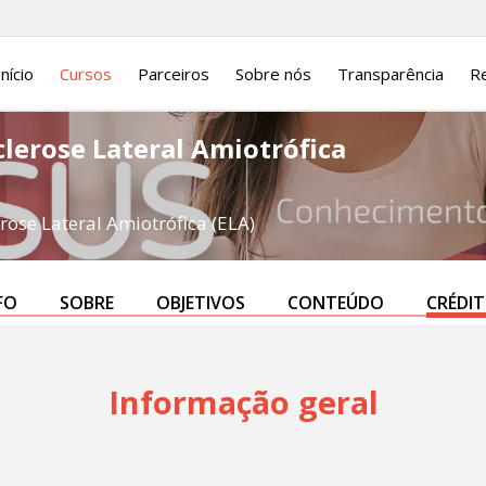
Início
Cursos
Parceiros
Sobre nós
Transparência
Re
clerose Lateral Amiotrófica
erose Lateral Amiotrófica (ELA)
FO
SOBRE
OBJETIVOS
CONTEÚDO
CRÉDI
Informação geral