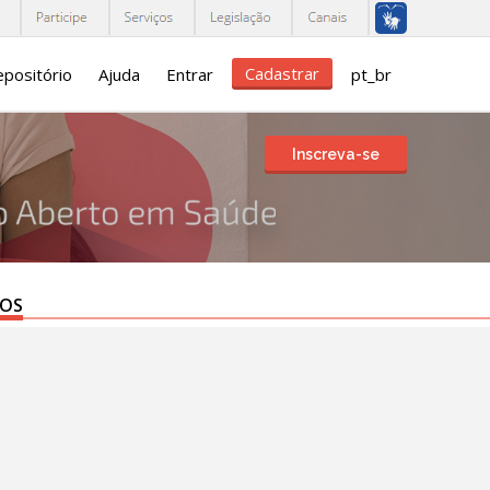
Cadastrar
positório
Ajuda
Entrar
pt_br
Inscreva-se
TOS