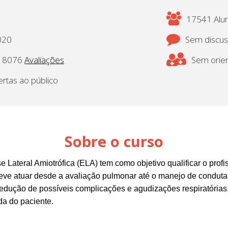
17541 Alun
020
Sem discu
8076
Avaliações
Sem orien
ertas ao público
Sobre o curso
e Lateral Amiotrófica (ELA) tem como objetivo qualificar o prof
eve atuar desde a avaliação pulmonar até o manejo de condutas
 redução de possíveis complicações e agudizações respiratória
da do paciente.