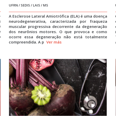
UFRN / SEDIS / LAIS / MS
–
A Esclerose Lateral Amiotrófica (ELA) é uma doença
s
neurodegenerativa, caracterizada por fraqueza
é
muscular progressiva decorrente da degeneração
e
dos neurônios motores. O que provoca e como
o
ocorre essa degeneração não está totalmente
compreendida. A p
Ver más