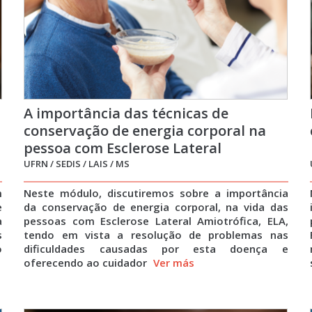
A importância das técnicas de
conservação de energia corporal na
pessoa com Esclerose Lateral
Amiotrófica: uma contribuição da
UFRN / SEDIS / LAIS / MS
Terapia Ocupacional
m
Neste módulo, discutiremos sobre a importância
e
da conservação de energia corporal, na vida das
a
pessoas com Esclerose Lateral Amiotrófica, ELA,
s
tendo em vista a resolução de problemas nas
o
dificuldades causadas por esta doença e
oferecendo ao cuidador
Ver más