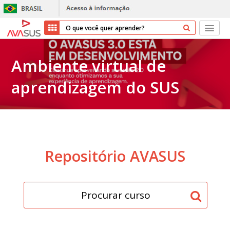
Início
Ambiente virtual de
Cursos
aprendizagem do SUS
Parceiros
Sobre nós
Transparência
Repositório AVASUS
Repositório
Ajuda
Entrar