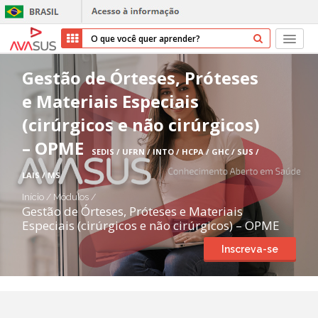
Início
Gestão de Órteses, Próteses
e Materiais Especiais
Cursos
(cirúrgicos e não cirúrgicos)
Parceiros
– OPME
SEDIS / UFRN / INTO / HCPA / GHC / SUS /
Sobre nós
LAIS / MS
Início
/
Módulos
/
Transparência
Gestão de Órteses, Próteses e Materiais
Especiais (cirúrgicos e não cirúrgicos) – OPME
Repositório
Inscreva-se
Ajuda
Entrar