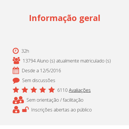
Cadastrar
Informação geral
pt_br
32h
13794 Aluno (s) atualmente matriculado (s)
Desde a 12/5/2016
Sem discussões
6110
Avaliações
Sem orientação / facilitação
Inscrições abertas ao público