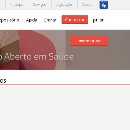
Cadastrar
positório
Ajuda
Entrar
pt_br
Inscreva-se
TOS