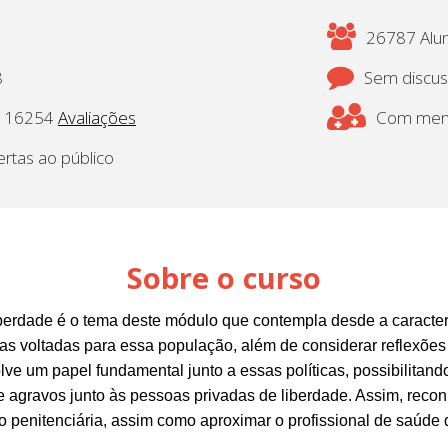
26787 Alun
8
Sem discu
16254
Avaliações
Com mento
ertas ao público
Sobre o curso
erdade é o tema deste módulo que contempla desde a caracteri
cas voltadas para essa população, além de considerar reflexões
ve um papel fundamental junto a essas políticas, possibilitan
agravos junto às pessoas privadas de liberdade. Assim, recon
penitenciária, assim como aproximar o profissional de saúde d