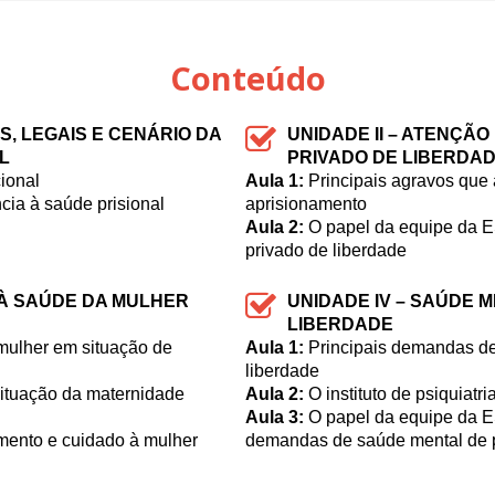
Conteúdo
S, LEGAIS E CENÁRIO DA
UNIDADE II – ATENÇÃ
L
PRIVADO DE LIBERDA
ional
Aula 1:
Principais agravos qu
ncia à saúde prisional
aprisionamento
Aula 2:
O papel da equipe da 
privado de liberdade
L À SAÚDE DA MULHER
UNIDADE IV – SAÚDE 
LIBERDADE
mulher em situação de
Aula 1:
Principais demandas de
liberdade
situação da maternidade
Aula 2:
O instituto de psiquiatri
Aula 3:
O papel da equipe da E
mento e cuidado à mulher
demandas de saúde mental de p