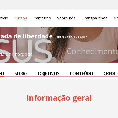
Início
Cursos
Parceiros
Sobre nós
Transparência
Re
vada de liberdade
UFRN / SEDIS / LAIS /
da de liberdade
FO
SOBRE
OBJETIVOS
CONTEÚDO
CRÉDI
Informação geral