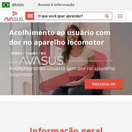
Início
Acolhimento ao usuário com
dor no aparelho locomotor
Cursos
UFRGS / TeleRS / MS
Parceiros
Início
/
Módulos
/
Acolhimento ao usuário com dor no aparelho
Sobre nós
locomotor
Inscreva-se
Transparência
Repositório
Ajuda
Informação geral
Entrar