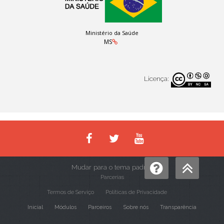
Ministério da Saúde
MS
Licença:
Mudar para o tema padrão
Parcerias
Termos de Serviço
Políticas de Privacidade
Inicial
Módulos
Parceiros
Sobre nós
Transparência