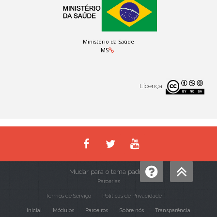
Ministério da Saúde
MS
Licença:
Mudar para o tema padrão
Parcerias
Termos de Serviço
Políticas de Privacidade
Inicial
Módulos
Parceiros
Sobre nós
Transparência