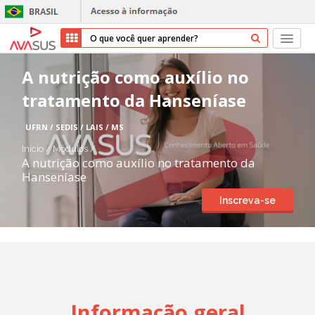
Início
A nutrição como auxílio no
tratamento da Hanseníase
Cursos
UFRN / SEDIS / LAIS / MS
Parceiros
Início
/
Módulos
/
A nutrição como auxílio no tratamento da
Sobre nós
Hanseníase
Inscreva-se
Transparência
Repositório
Ajuda
Informação geral
Entrar