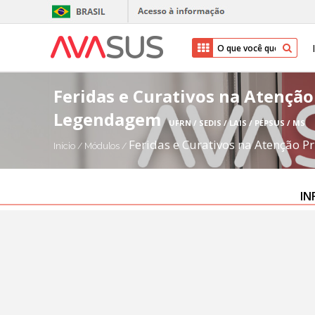
Feridas e Curativos na Atenção
Legendagem
UFRN / SEDIS / LAIS / PEPSUS / MS
Feridas e Curativos na Atenção 
Início
/
Módulos
/
IN