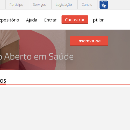
Cadastrar
positório
Ajuda
Entrar
pt_br
Inscreva-se
TOS