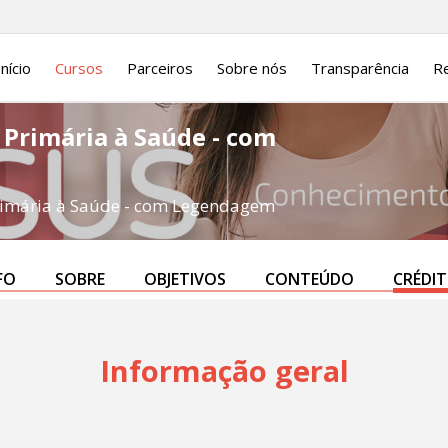
Início
Cursos
Parceiros
Sobre nós
Transparência
Re
 Primária à Saúde - com
Primária à Saúde - com Legendagem
FO
SOBRE
OBJETIVOS
CONTEÚDO
CRÉDI
Informação geral