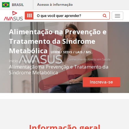
Início
Alimentação na Prevenção e
Tratamento da Síndrome
Cursos
Metabólica
UFRN / SEDIS / LAIS / MS
Parceiros
Início
/
Módulos
/
Alimentação na Prevenção e Tratamento da
Sobre nós
Síndrome Metabólica
Inscreva-se
Transparência
Repositório
Ajuda
Informação geral
Entrar