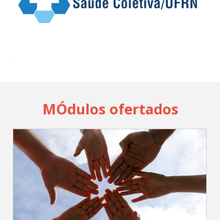
Cadastrar
pt_br
.
MÓdulos ofertados