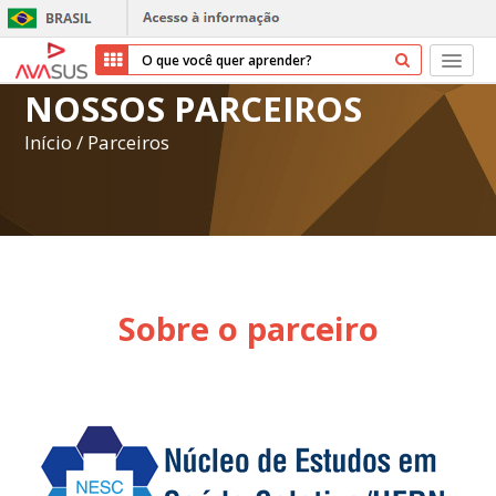
NOSSOS PARCEIROS
Início
Início
/
Parceiros
Cursos
Parceiros
Sobre nós
Sobre o parceiro
Transparência
Repositório
Ajuda
Entrar