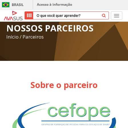
NOSSOS PARCEIROS
Início
Início
/
Parceiros
Cursos
Parceiros
Sobre nós
Sobre o parceiro
Transparência
Repositório
Ajuda
Entrar