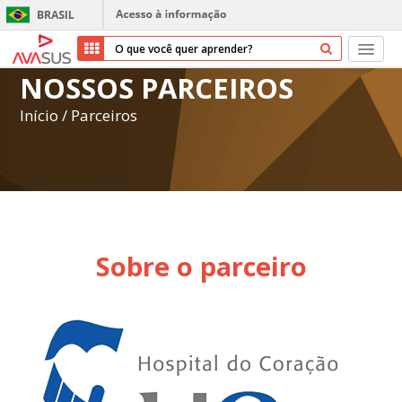
NOSSOS PARCEIROS
Início
Início
/
Parceiros
Cursos
Parceiros
Sobre nós
Sobre o parceiro
Transparência
Repositório
Ajuda
Entrar