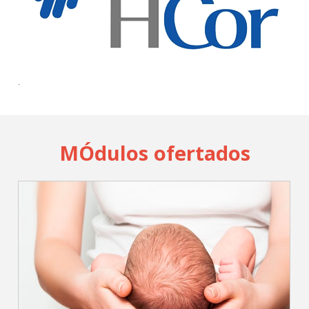
Cadastrar
pt_br
.
MÓdulos ofertados