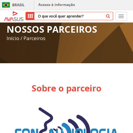
NOSSOS PARCEIROS
Início
Início
/
Parceiros
Cursos
Parceiros
Sobre nós
Sobre o parceiro
Transparência
Repositório
Ajuda
Entrar