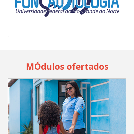
Cadastrar
pt_br
.
MÓdulos ofertados