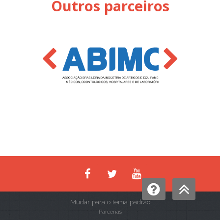
Outros parceiros
Mudar para o tema padrão
Parcerias