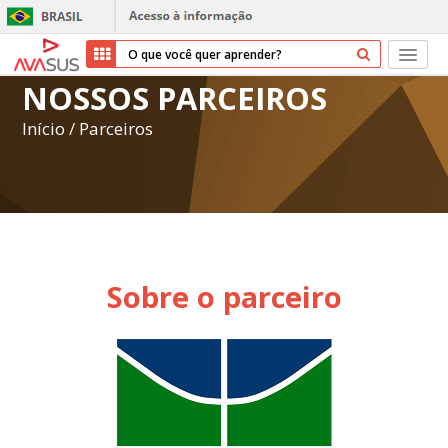
NOSSOS PARCEIROS
Início
Início
/
Parceiros
Cursos
Parceiros
Sobre nós
Sobre o parceiro
Transparência
Repositório
Ajuda
Entrar