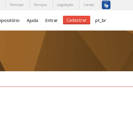
Cadastrar
positório
Ajuda
Entrar
pt_br