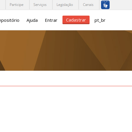
Cadastrar
positório
Ajuda
Entrar
pt_br