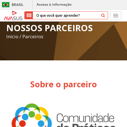
NOSSOS PARCEIROS
Início
Início
/
Parceiros
Cursos
Parceiros
Sobre nós
Sobre o parceiro
Transparência
Repositório
Ajuda
Entrar