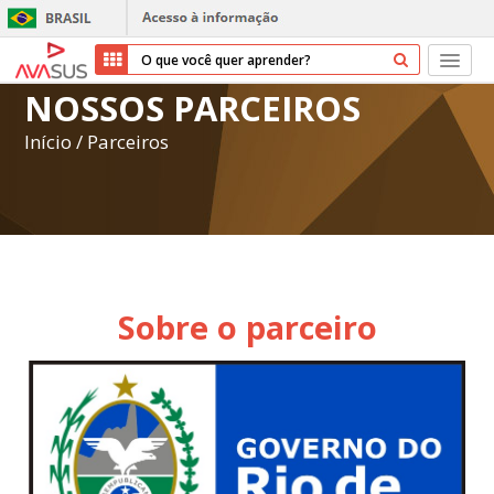
NOSSOS PARCEIROS
Início
Início
/
Parceiros
Cursos
Parceiros
Sobre nós
Sobre o parceiro
Transparência
Repositório
Ajuda
Entrar