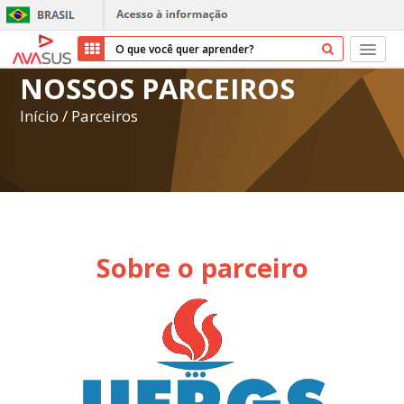
NOSSOS PARCEIROS
Início
Início
/
Parceiros
Cursos
Parceiros
Sobre nós
Sobre o parceiro
Transparência
Repositório
Ajuda
Entrar