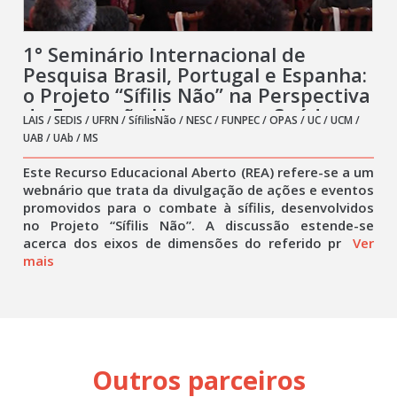
1° Seminário Internacional de
Pesquisa Brasil, Portugal e Espanha:
o Projeto “Sífilis Não” na Perspectiva
da Formação Humana em Saúde
LAIS / SEDIS / UFRN / SífilisNão / NESC / FUNPEC / OPAS / UC / UCM /
UAB / UAb / MS
Este Recurso Educacional Aberto (REA) refere-se a um
webnário que trata da divulgação de ações e eventos
promovidos para o combate à sífilis, desenvolvidos
no Projeto “Sífilis Não”. A discussão estende-se
acerca dos eixos de dimensões do referido pr
Ver
mais
Outros parceiros