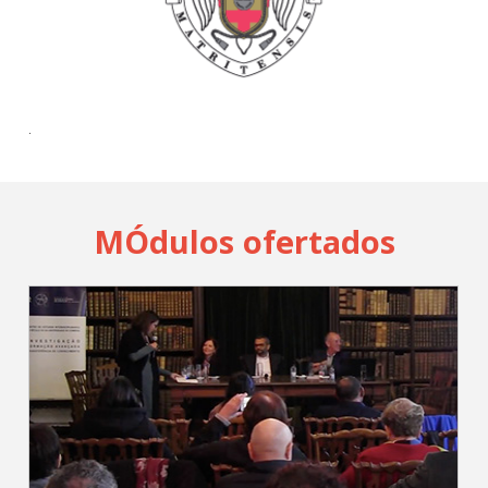
Cadastrar
pt_br
.
MÓdulos ofertados