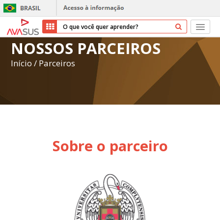
NOSSOS PARCEIROS
Início
Início
/
Parceiros
Cursos
Parceiros
Sobre nós
Sobre o parceiro
Transparência
Repositório
Ajuda
Entrar