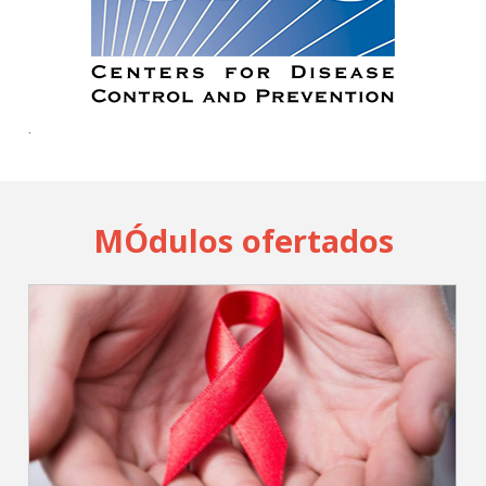
Cadastrar
pt_br
.
MÓdulos ofertados