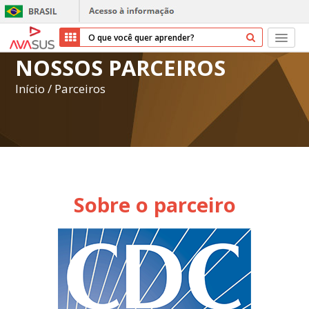
NOSSOS PARCEIROS
Início
Início
/
Parceiros
Cursos
Parceiros
Sobre nós
Sobre o parceiro
Transparência
Repositório
Ajuda
Entrar