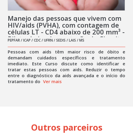
Manejo das pessoas que vivem com
HIV/aids (PVHA), com contagem de
células LT - CD4 abaixo de 200 mm³ -
Piloto de implementação do Circuito
PEPFAR / ICAP / CDC / UFRN / SEDIS / LAIS / MS
rápido para enfrentamento da aids
Pessoas com aids têm maior risco de óbito e
demandam cuidados específicos e tratamento
imediato. Este Curso discute como identificar e
tratar estas pessoas com aids. Reduzir o tempo
entre o diagnóstico da aids avançada e o início do
tratamento do
Ver mais
Outros parceiros