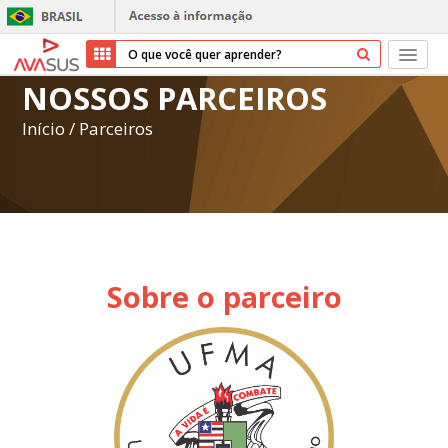
NOSSOS PARCEIROS
Início
Início
/
Parceiros
Cursos
Parceiros
Sobre nós
Sobre o parceiro
Transparência
Repositório
Ajuda
Entrar