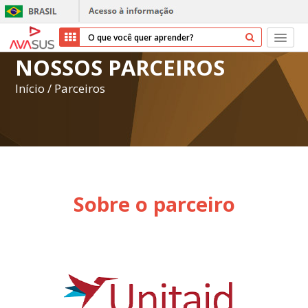
NOSSOS PARCEIROS
Início
Início
/
Parceiros
Cursos
Parceiros
Sobre nós
Sobre o parceiro
Transparência
Repositório
Ajuda
Entrar