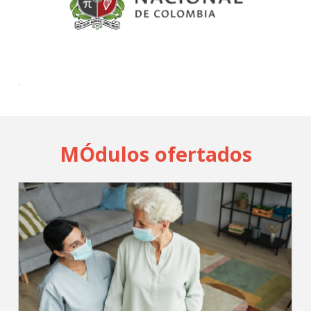
Cadastrar
pt_br
.
MÓdulos ofertados