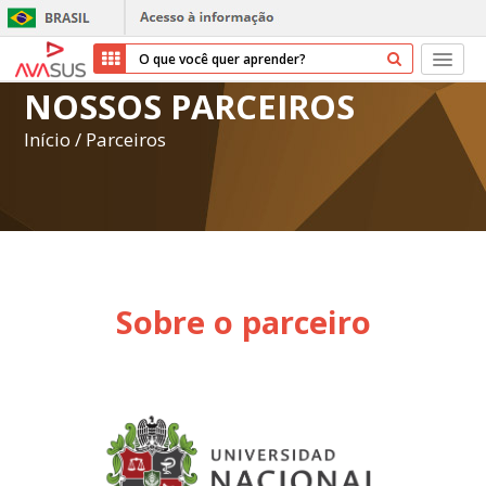
NOSSOS PARCEIROS
Início
Início
/
Parceiros
Cursos
Parceiros
Sobre nós
Sobre o parceiro
Transparência
Repositório
Ajuda
Entrar