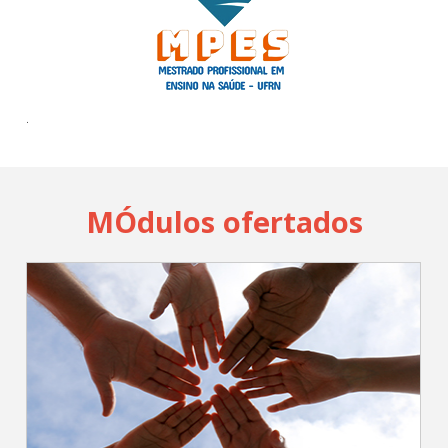
Cadastrar
pt_br
.
MÓdulos ofertados