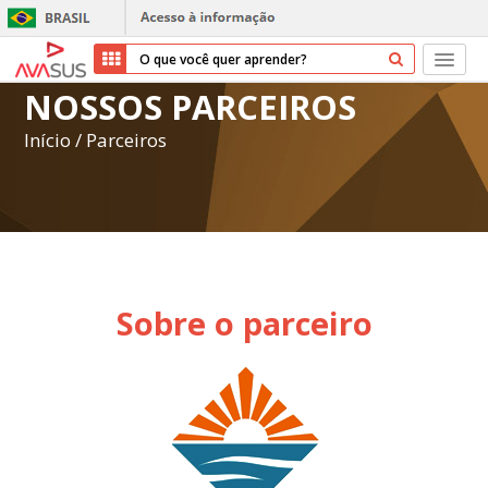
NOSSOS PARCEIROS
Início
Início
/
Parceiros
Cursos
Parceiros
Sobre nós
Sobre o parceiro
Transparência
Repositório
Ajuda
Entrar