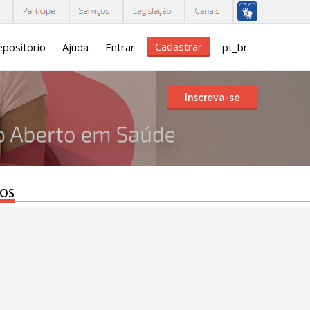
Cadastrar
positório
Ajuda
Entrar
pt_br
Inscreva-se
TOS