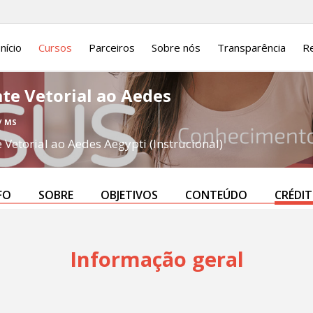
Início
Cursos
Parceiros
Sobre nós
Transparência
Re
te Vetorial ao Aedes
/ MS
Vetorial ao Aedes Aegypti (Instrucional)
FO
SOBRE
OBJETIVOS
CONTEÚDO
CRÉDI
Informação geral