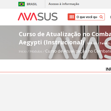
Curso de Atualização no Comba
Aegypti (Instrucional)
UFRGS / TeleRS 
Curso de Atualização no Combate 
Início
/
Módulos
/
IN