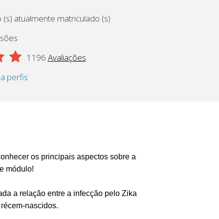
 (s) atualmente matriculado (s)
ssões
1196
Avaliações
 a perfis
onhecer os principais aspectos sobre a
te módulo!
ada a relação entre a infecção pelo Zika
 récem-nascidos.