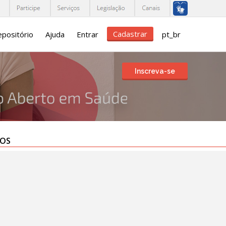
Cadastrar
positório
Ajuda
Entrar
pt_br
Inscreva-se
TOS