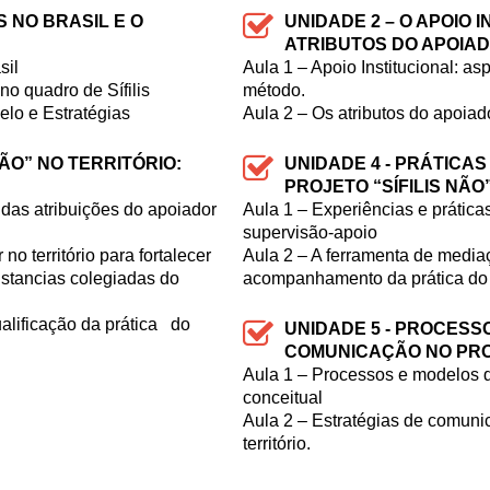
S NO BRASIL E O
UNIDADE 2 – O APOIO 
ATRIBUTOS DO APOIA
sil
Aula 1 – Apoio Institucional: as
no quadro de Sífilis
método.
elo e Estratégias
Aula 2 – Os atributos do apoiado
NÃO” NO TERRITÓRIO:
UNIDADE 4 - PRÁTICAS
PROJETO “SÍFILIS NÃO
 das atribuições do apoiador
Aula 1 – Experiências e prátic
supervisão-apoio
o território para fortalecer
Aula 2 – A ferramenta de mediaç
instancias colegiadas do
acompanhamento da prática do 
ualificação da prática do
UNIDADE 5 - PROCESS
COMUNICAÇÃO NO PROJ
Aula 1 – Processos e modelos
conceitual
Aula 2 – Estratégias de comunic
território.