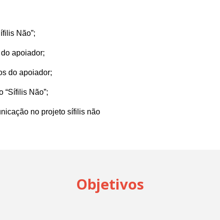
ífilis Não”;
s do apoiador;
nhos do apoiador;
 “Sífilis Não”;
icação no projeto sífilis não
Objetivos