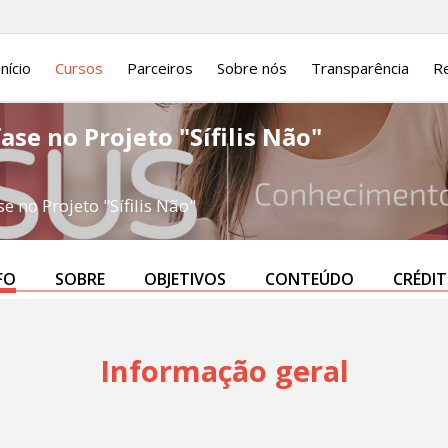
Início
Cursos
Parceiros
Sobre nós
Transparência
Re
se no Projeto "Sífilis Não"
 no Projeto "Sífilis Não"
FO
SOBRE
OBJETIVOS
CONTEÚDO
CRÉDI
Informação geral