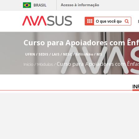
Curso para Apoiadores com Ênfa
UFRN / SEDIS / LAIS / NESC / SífilisNão / MS
Curso para Apoiadores com Ênfase
Início
/
Módulos
/
IN