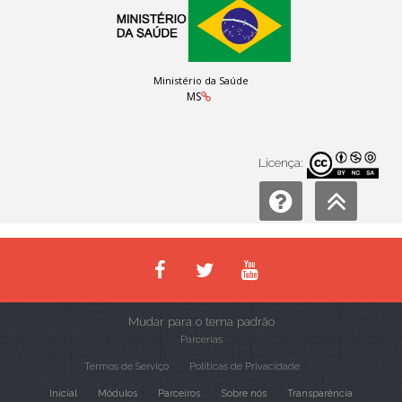
Ministério da Saúde
MS
Licença:
Mudar para o tema padrão
Parcerias
Termos de Serviço
Políticas de Privacidade
Inicial
Módulos
Parceiros
Sobre nós
Transparência