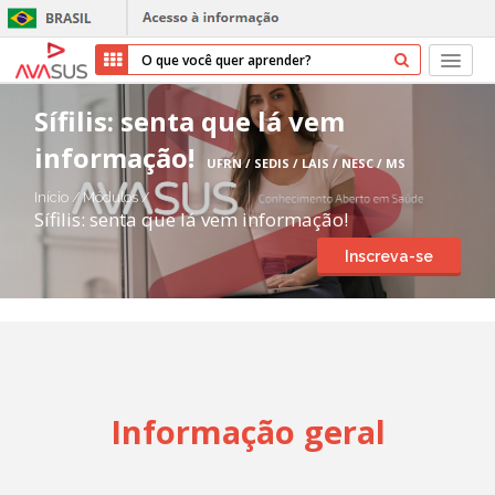
Início
Sífilis: senta que lá vem
informação!
Cursos
UFRN / SEDIS / LAIS / NESC / MS
Início
/
Módulos
/
Parceiros
Sífilis: senta que lá vem informação!
Inscreva-se
Sobre nós
Transparência
Repositório
Informação geral
Ajuda
Entrar