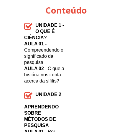
Conteúdo
UNIDADE 1 -
O QUE É
CIÊNCIA?
AULA 01 -
Compreendendo o
significado da
pesquisa
AULA 02
- O que a
história nos conta
acerca da sífilis?
UNIDADE 2
–
APRENDENDO
SOBRE
MÉTODOS DE
PESQUISA
AULA 01 -
Por