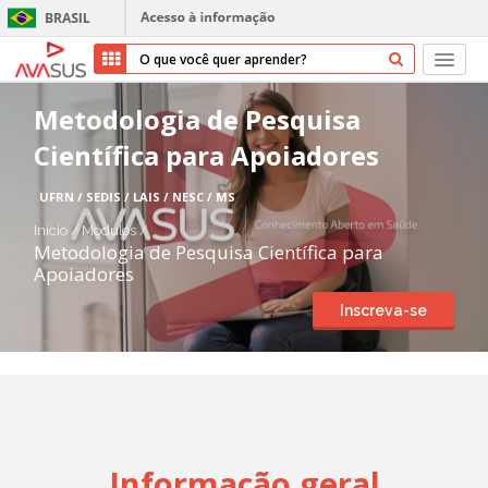
Início
Metodologia de Pesquisa
Científica para Apoiadores
Cursos
UFRN / SEDIS / LAIS / NESC / MS
Parceiros
Início
/
Módulos
/
Metodologia de Pesquisa Científica para
Sobre nós
Apoiadores
Inscreva-se
Transparência
Repositório
Ajuda
Informação geral
Entrar