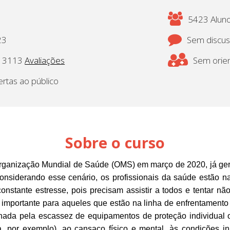
5423 Aluno
23
Sem discu
3113
Avaliações
Sem orien
ertas ao público
Sobre o curso
ganização Mundial de Saúde (OMS) em março de 2020, já gero
siderando esse cenário, os profissionais da saúde estão na
stante estresse, pois precisam assistir a todos e tentar n
 importante para aqueles que estão na linha de enfrentament
onada pela escassez de equipamentos de proteção individual
siva, por exemplo), ao cansaço físico e mental, às condições