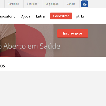
Cadastrar
positório
Ajuda
Entrar
pt_br
Inscreva-se
TOS