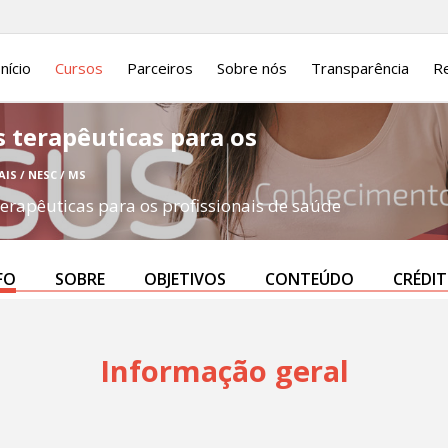
Início
Cursos
Parceiros
Sobre nós
Transparência
Re
 terapêuticas para os
AIS / NESC / MS
erapêuticas para os profissionais de saúde
FO
SOBRE
OBJETIVOS
CONTEÚDO
CRÉDI
Informação geral