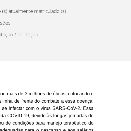
 (s) atualmente matriculado (s)
ssões
tação / facilitação
u mais de 3 milhões de óbitos, colocando o
 linha de frente do combate a essa doença,
ão se infectar com o vírus SARS-CoV-2. Essa
o da COVID-19, devido às longas jornadas de
 ou de condições para manejo terapêutico do
 inadequadas para o descanso e aos salários