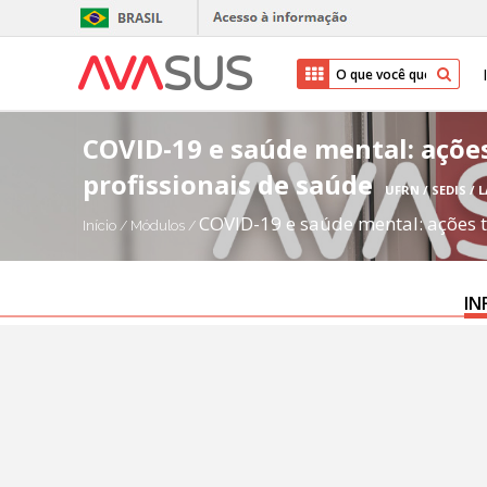
COVID-19 e saúde mental: ações
profissionais de saúde
UFRN / SEDIS / L
COVID-19 e saúde mental: ações t
Início
/
Módulos
/
IN