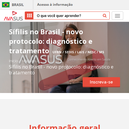
Início
Sífilis no Brasil - novo
protocolo: diagnóstico e
Cursos
tratamento
UFRN / SEDIS / LAIS / NESC / MS
Parceiros
Início
/
Módulos
/
Sífilis no Brasil - novo protocolo: diagnóstico e
Sobre nós
tratamento
Inscreva-se
Transparência
Repositório
Ajuda
Informação geral
Entrar