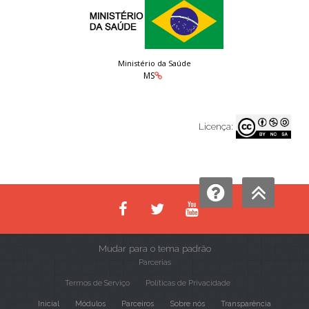
Ministério da Saúde
MS
Licença:
Mudar para o tema padrão
Parcerias
Termos de Serviço
Políticas de Privacidade
Inicial
Módulos
Parceiros
Sobre nós
Transparência