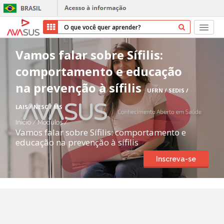
Início
Vamos falar sobre Sífilis:
comportamento e educação
Cursos
na prevenção à sífilis
UFRN / SEDIS /
Parceiros
LAIS / NESC / MS
Sobre nós
Início
/
Módulos
/
Vamos falar sobre Sífilis: comportamento e
educação na prevenção à sífilis
Transparência
Inscreva-se
Repositório
Ajuda
Entrar