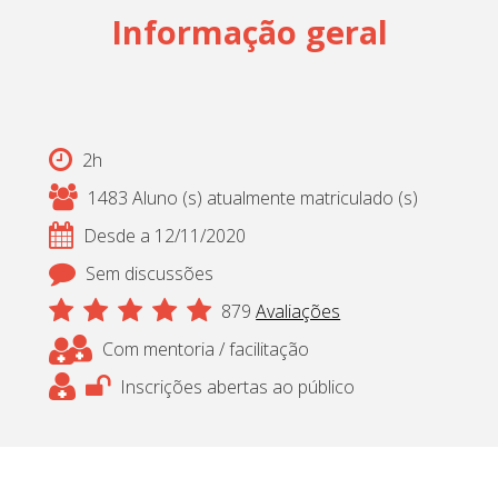
Informação geral
Cadastrar
pt_br
2h
1483 Aluno (s) atualmente matriculado (s)
Desde a 12/11/2020
Sem discussões
879
Avaliações
Com mentoria / facilitação
Inscrições abertas ao público