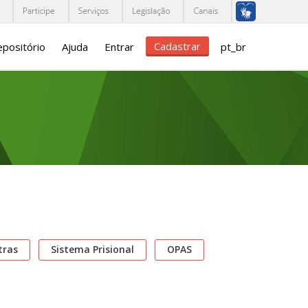
Cadastrar
positório
Ajuda
Entrar
pt_br
tras
Sistema Prisional
OPAS