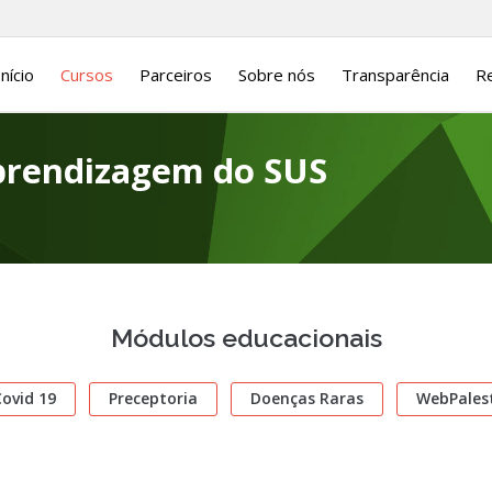
Início
Cursos
Parceiros
Sobre nós
Transparência
Re
Aprendizagem do SUS
Módulos educacionais
ovid 19
Preceptoria
Doenças Raras
WebPales