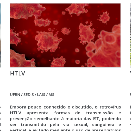
HTLV
UFRN / SEDIS / LAIS / MS
o
Embora pouco conhecido e discutido, o retrovírus
s
HTLV apresenta formas de transmissão e
o
prevenção semelhante à maioria das IST, podendo
l
ser transmitido pela via sexual, sanguínea e
a
vertical, e evitado mediante o uso de preservativos