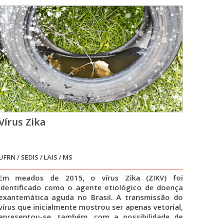
Vírus Zika
UFRN / SEDIS / LAIS / MS
Em meados de 2015, o vírus Zika (ZIKV) foi
identificado como o agente etiológico de doença
exantemática aguda no Brasil. A transmissão do
vírus que inicialmente mostrou ser apenas vetorial,
apresentou-se, também, com a possibilidade de