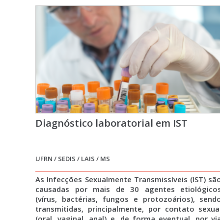
Diagnóstico laboratorial em IST
UFRN / SEDIS / LAIS / MS
As Infecções Sexualmente Transmissíveis (IST) sã
causadas por mais de 30 agentes etiológico
(vírus, bactérias, fungos e protozoários), send
transmitidas, principalmente, por contato sexua
(oral, vaginal, anal) e, de forma eventual, por vi