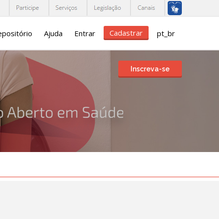
Cadastrar
positório
Ajuda
Entrar
pt_br
Inscreva-se