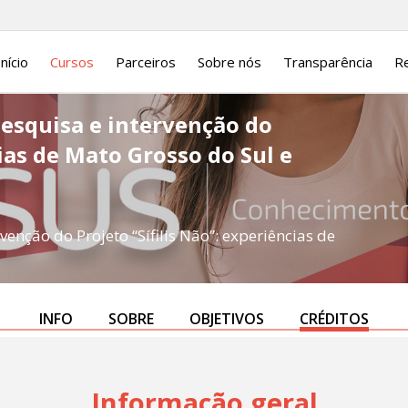
Início
Cursos
Parceiros
Sobre nós
Transparência
Re
esquisa e intervenção do
cias de Mato Grosso do Sul e
nção do Projeto “Sífilis Não”: experiências de
INFO
SOBRE
OBJETIVOS
CRÉDITOS
Informação geral