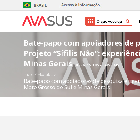
Bate-papo com apoiadores de p
Projeto “Sífilis Não”: experiên
Minas Gerais
UFRN / SEDIS / LAIS / MS
Início
/
Módulos
/
Bate-papo com apoiadores de pesquisa e interve
Mato Grosso do Sul e Minas Gerais