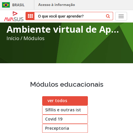
Ambiente virtual de Aprendizagem do SUS
Início
Início
/
Módulos
Cursos
Parceiros
Sobre nós
Módulos educacionais
Transparência
ver todos
Repositório
Sífilis e outras ist
Ajuda
Covid 19
Preceptoria
Entrar