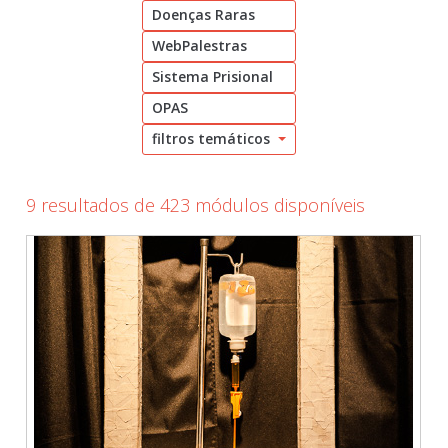
Doenças Raras
Cadastrar
WebPalestras
pt_br
Sistema Prisional
OPAS
filtros temáticos
9 resultados de 423 módulos disponíveis