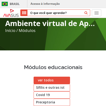
Ambiente virtual de Aprendizagem do SUS
Início
Início
/
Módulos
Cursos
Parceiros
Sobre nós
Módulos educacionais
Transparência
ver todos
Repositório
Sífilis e outras ist
Ajuda
Covid 19
Preceptoria
Entrar