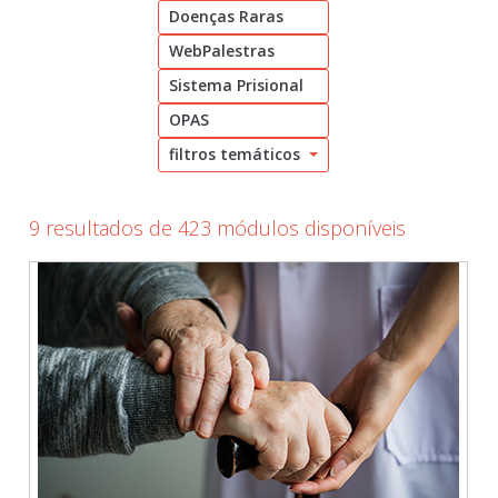
Doenças Raras
Cadastrar
WebPalestras
pt_br
Sistema Prisional
OPAS
filtros temáticos
9 resultados de 423 módulos disponíveis