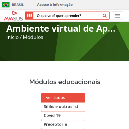
Ambiente virtual de Aprendizagem do SUS
Início
Início
/
Módulos
Cursos
Parceiros
Sobre nós
Módulos educacionais
Transparência
ver todos
Repositório
Sífilis e outras ist
Ajuda
Covid 19
Preceptoria
Entrar