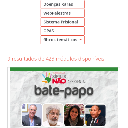
Doenças Raras
Cadastrar
WebPalestras
pt_br
Sistema Prisional
OPAS
filtros temáticos
9 resultados de 423 módulos disponíveis