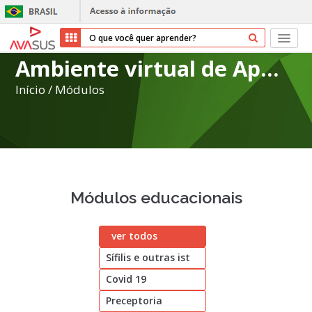
Ambiente virtual de Aprendizagem do SUS
Início
Início
/
Módulos
Cursos
Parceiros
Sobre nós
Módulos educacionais
Transparência
ver todos
Repositório
Sífilis e outras ist
Ajuda
Covid 19
Preceptoria
Entrar