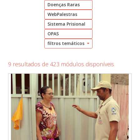
Doenças Raras
Cadastrar
WebPalestras
pt_br
Sistema Prisional
OPAS
filtros temáticos
9 resultados de 423 módulos disponíveis