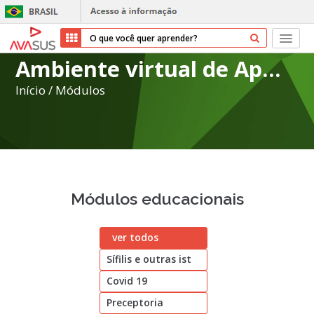
Ambiente virtual de Aprendizagem do SUS
Início
Início
/
Módulos
Cursos
Parceiros
Sobre nós
Módulos educacionais
Transparência
ver todos
Repositório
Sífilis e outras ist
Ajuda
Covid 19
Preceptoria
Entrar