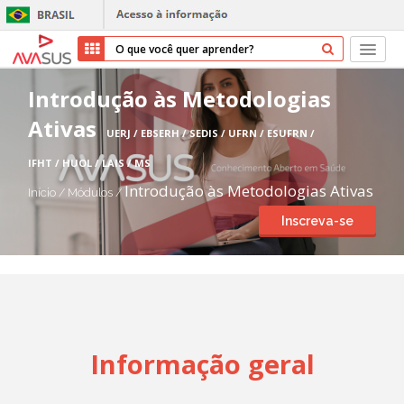
Início
Introdução às Metodologias
Ativas
Cursos
UERJ / EBSERH / SEDIS / UFRN / ESUFRN /
IFHT / HUOL / LAIS / MS
Parceiros
Introdução às Metodologias Ativas
Início
/
Módulos
/
Sobre nós
Inscreva-se
Transparência
Repositório
Ajuda
Informação geral
Entrar