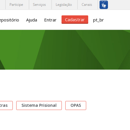
Cadastrar
positório
Ajuda
Entrar
pt_br
tras
Sistema Prisional
OPAS