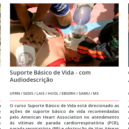
Suporte Básico de Vida - com
Audiodescrição
UFRN / SEDIS / LAIS / HUOL / EBSERH / SAMU / MS
a
O curso Suporte Básico de Vida está direcionado as
e
ações de suporte básico de vida recomendadas
m
pelo American Heart Association no atendimento
s
às vítimas de parada cardiorrespiratória (PCR),
e
parada respiratória (PR) e obstrução de Vias Aéreas