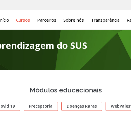
Início
Cursos
Parceiros
Sobre nós
Transparência
Re
Aprendizagem do SUS
Módulos educacionais
ovid 19
Preceptoria
Doenças Raras
WebPales