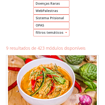
Doenças Raras
Cadastrar
WebPalestras
pt_br
Sistema Prisional
OPAS
filtros temáticos
9 resultados de 423 módulos disponíveis