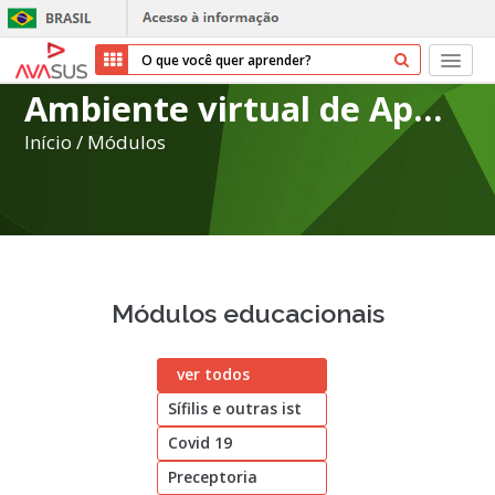
Ambiente virtual de Aprendizagem do SUS
Início
Início
/
Módulos
Cursos
Parceiros
Sobre nós
Módulos educacionais
Transparência
ver todos
Repositório
Sífilis e outras ist
Ajuda
Covid 19
Preceptoria
Entrar