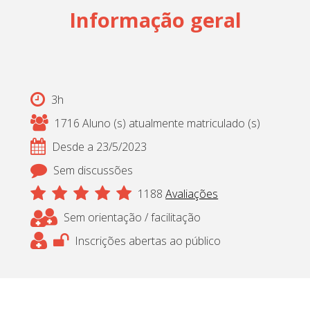
Informação geral
Cadastrar
pt_br
3h
1716 Aluno (s) atualmente matriculado (s)
Desde a 23/5/2023
Sem discussões
1188
Avaliações
Sem orientação / facilitação
Inscrições abertas ao público