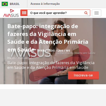
Início
Bate-papo: integração de
fazeres da Vigilância em
Cursos
Saúde e da Atenção Primária
Parceiros
em Saúde
UFRN / SEDIS / LAIS / MS
Sobre nós
Início
/
Módulos
/
Bate-papo: integração de fazeres da Vigilância
em Saúde e da Atenção Primária em Saúde
Transparência
Inscreva-se
Repositório
Ajuda
Entrar