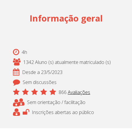
Cadastrar
Informação geral
pt_br
4h
1342 Aluno (s) atualmente matriculado (s)
Desde a 23/5/2023
Sem discussões
866
Avaliações
Sem orientação / facilitação
Inscrições abertas ao público