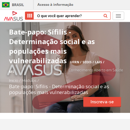
Início
Bate-papo: Sífilis -
Determinação social e as
Cursos
populações mais
Parceiros
vulnerabilizadas
UFRN / SEDIS / LAIS /
Sobre nós
MS
Início
/
Módulos
/
Transparência
Bate-papo: Sífilis - Determinação social e as
populações mais vulnerabilizadas
Repositório
Inscreva-se
Ajuda
Entrar