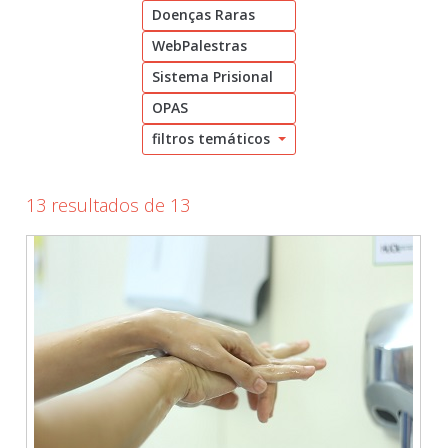
Doenças Raras
Cadastrar
WebPalestras
pt_br
Sistema Prisional
OPAS
filtros temáticos
13 resultados de 13