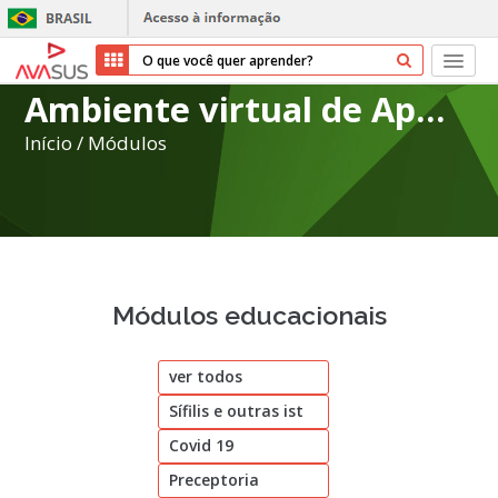
Ambiente virtual de Aprendizagem do SUS
Início
Início
/
Módulos
Cursos
Parceiros
Sobre nós
Módulos educacionais
Transparência
ver todos
Repositório
Sífilis e outras ist
Ajuda
Covid 19
Preceptoria
Entrar