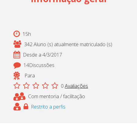
Cadastrar
pt_br
15h
342 Aluno (s) atualmente matriculado (s)
Desde a 4/3/2017
14Discussões
Para
0
Avaliações
Com mentoria / facilitação
Restrito a perfis